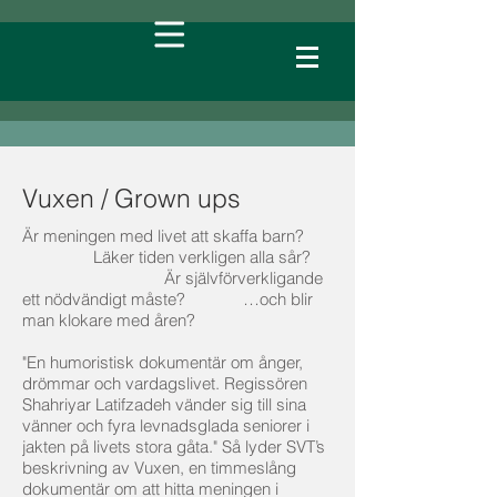
Vuxen / Grown ups
Är meningen med livet att skaffa barn?
Läker tiden verkligen alla sår?
Är självförverkligande
ett nödvändigt måste? …och blir
man klokare med åren?
"En humoristisk dokumentär om ånger,
drömmar och vardagslivet. Regissören
Shahriyar Latifzadeh vänder sig till sina
vänner och fyra levnadsglada seniorer i
jakten på livets stora gåta." Så lyder SVT’s
beskrivning av Vuxen, en timmeslång
dokumentär om att hitta meningen i