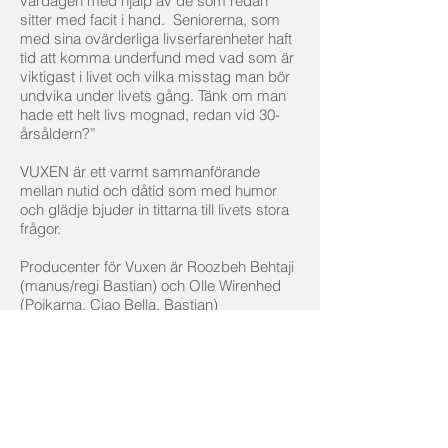
vardagen med hjälp av de som redan
sitter med facit i hand. Seniorerna, som
med sina ovärderliga livserfarenheter haft
tid att komma underfund med vad som är
viktigast i livet och vilka misstag man bör
undvika under livets gång. Tänk om man
hade ett helt livs mognad, redan vid 30-
årsåldern?”
VUXEN är ett varmt sammanförande
mellan nutid och dåtid som med humor
och glädje bjuder in tittarna till livets stora
frågor.
Producenter för Vuxen är Roozbeh Behtaji
(manus/regi Bastian) och Olle Wirenhed
(Pojkarna, Ciao Bella, Bastian)
Vuxen är producerad av GötaFilm och
Minali i samproduktion med Film i Väst,
Filmregion Stockholm-Mälardalen och
Sveriges Television med stöd av Film
Stockholm/Filmbasen samt Svenska
Filminstitutet filmkonsulent Cecilia Lidin.