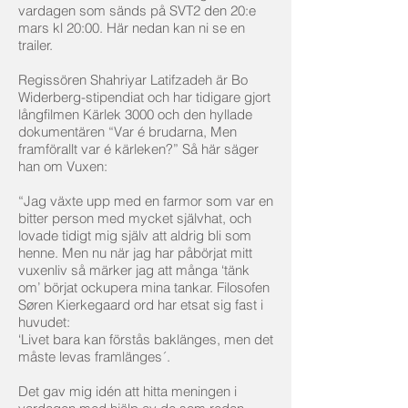
vardagen som sänds på SVT2 den 20:e
mars kl 20:00. Här nedan kan ni se en
trailer.
Regissören Shahriyar Latifzadeh är Bo
Widerberg-stipendiat och har tidigare gjort
långfilmen Kärlek 3000 och den hyllade
dokumentären “Var é brudarna, Men
framförallt var é kärleken?” Så här säger
han om Vuxen:
“Jag växte upp med en farmor som var en
bitter person med mycket självhat, och
lovade tidigt mig själv att aldrig bli som
henne. Men nu när jag har påbörjat mitt
vuxenliv så märker jag att många ‘tänk
om’ börjat ockupera mina tankar. Filosofen
Søren Kierkegaard ord har etsat sig fast i
huvudet:
‘Livet bara kan förstås baklänges, men det
måste levas framlänges´.
Det gav mig idén att hitta meningen i