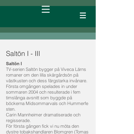
Saltön I - III
Saltön I
TV-serien Saltön bygger på Viveca Lärns
romaner om den lilla skärgårdsön på
västkusten och dess färgstarka invånare.
Första omgången spelades in under
sommaren 2004 och resulterade i fem
timslånga avsnitt som byggde på
böckerna Midsommarvals och Hummerfe
sten.
Carin Mannheimer dramatiserade och
regisserade.
För första gången fick vi nu möta den
dystre tobakshandlaren Blomgren (Tomas