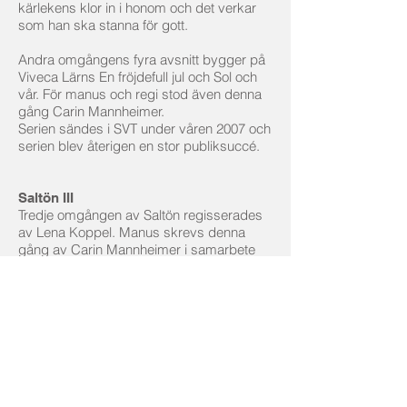
kärlekens klor in i honom och det verkar
som han ska stanna för gott.
Andra omgångens fyra avsnitt bygger på
Viveca Lärns En fröjdefull jul och Sol och
vår. För manus och regi stod även denna
gång Carin Mannheimer.
Serien sändes i SVT under våren 2007 och
serien blev återigen en stor publiksuccé.
Saltön III
Tredje omgången av Saltön regisserades
av Lena Koppel. Manus skrevs denna
gång av Carin Mannheimer i samarbete
med Lena Koppel och Oskar Söderlund,
och byggde på Viveca Lärns böcker
Aprilväder och Värmebölja.
I denna säsong av Saltön har de varma
sommarvindarna åter svept in över den
lilla västkustön. Sedan vi lämnade ön förra
gången har Emily tagit över Blomgrens
Tobak, medan Blomgren själv har börjat