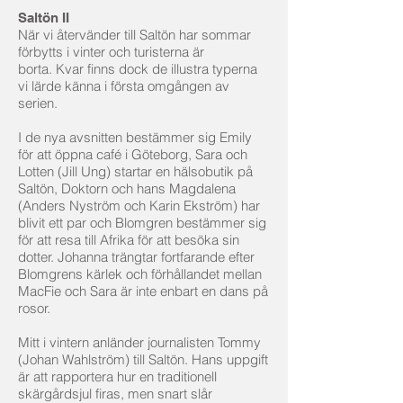
Saltön II
När vi återvänder till Saltön har sommar
förbytts i vinter och turisterna är
borta. Kvar finns dock de illustra typerna
vi lärde känna i första omgången av
serien.
I de nya avsnitten bestämmer sig Emily
för att öppna café i Göteborg, Sara och
Lotten (Jill Ung) startar en hälsobutik på
Saltön, Doktorn och hans Magdalena
(Anders Nyström och Karin Ekström) har
blivit ett par och Blomgren bestämmer sig
för att resa till Afrika för att besöka sin
dotter. Johanna trängtar fortfarande efter
Blomgrens kärlek och förhållandet mellan
MacFie och Sara är inte enbart en dans på
rosor.
Mitt i vintern anländer journalisten Tommy
(Johan Wahlström) till Saltön. Hans uppgift
är att rapportera hur en traditionell
skärgårdsjul firas, men snart slår