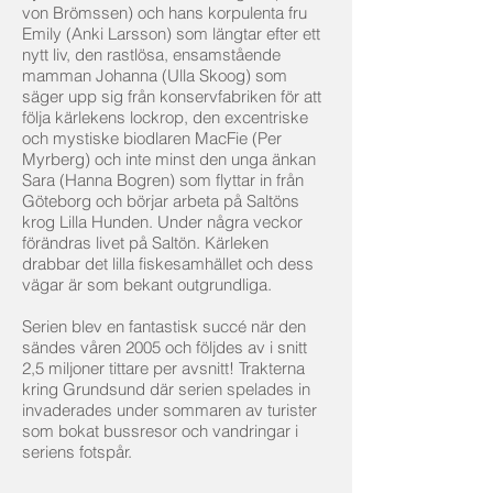
von Brömssen) och hans korpulenta fru
Emily (Anki Larsson) som längtar efter ett
nytt liv, den rastlösa, ensamstående
mamman Johanna (Ulla Skoog) som
säger upp sig från konservfabriken för att
följa kärlekens lockrop, den excentriske
och mystiske biodlaren MacFie (Per
Myrberg) och inte minst den unga änkan
Sara (Hanna Bogren) som flyttar in från
Göteborg och börjar arbeta på Saltöns
krog Lilla Hunden. Under några veckor
förändras livet på Saltön. Kärleken
drabbar det lilla fiskesamhället och dess
vägar är som bekant outgrundliga.
Serien blev en fantastisk succé när den
sändes våren 2005 och följdes av i snitt
2,5 miljoner tittare per avsnitt! Trakterna
kring Grundsund där serien spelades in
invaderades under sommaren av turister
som bokat bussresor och vandringar i
seriens fotspår.